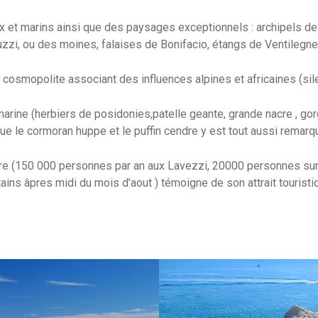
aux et marins ainsi que des paysages exceptionnels : archipels d
uzzi, ou des moines, falaises de Bonifacio, étangs de Ventilegne 
 cosmopolite associant des influences alpines et africaines (sile
arine (herbiers de posidonies,patelle geante, grande nacre , go
que le cormoran huppe et le puffin cendre y est tout aussi remarqu
toire (150 000 personnes par an aux Lavezzi, 20000 personnes sur
tains âpres midi du mois d’aout ) témoigne de son attrait touristiq