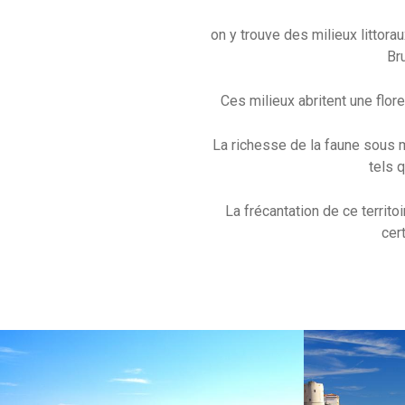
on y trouve des milieux littor
Br
Ces milieux abritent une flore
La richesse de la faune sous m
tels 
La frécantation de ce terri
cer