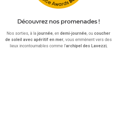
Découvrez nos promenades !
Nos sorties, à la
journée
, en
demi-journée
, ou
coucher
de soleil avec apéritif en mer
, vous emmènent vers des
lieux incontournables comme l’
archipel des
Lavezzi
,
Bonifacio et ses falaises
,
les îles Cerbicales
,
la plage
de Piantarella
,
Fazzio
ou encore l’archipel de
la
Maddalena
, en Sardaigne.
Entre deux navigations, des
pauses baignade
sont
prévues dans des criques accessibles uniquement par la
mer. Masques et tubas sont fournis pour le
snorkeling
,
boissons fraîches et canistrelli vous sont offerts à chaque
sortie.
AU DÉPART DE SANTA GIULIA