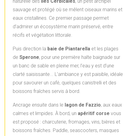
naturelle des
îles Cerbicales
, un petit archipel
sauvage et protégé où se mêlent oiseaux marins et
eaux cristallines. Ce premier passage permet
d’admirer un écosystème marin préservé, entre
récifs et végétation littorale.
Puis direction la
baie de Piantarella
et les plages
de
Sperone
, pour une première halte baignade sur
un banc de sable en pleine mer, l’eau y est d’une
clarté saisissante... L’ambiance y est paisible, idéale
pour savourer un café, quelques canistrelli et des
boissons fraîches servis à bord.
Ancrage ensuite dans le
lagon de Fazzio
, aux eaux
calmes et limpides. À bord, un
apéritif corse
vous
est proposé : charcuterie, fromages, vins, bières et
boissons fraîches. Paddle, seascooters, masques