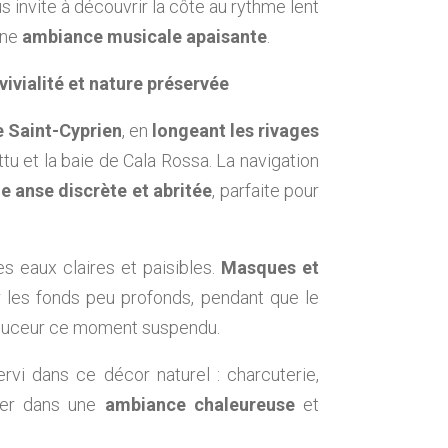
s invite à découvrir la côte au rythme lent
une
ambiance musicale apaisante
.
ivialité et nature préservée
e Saint-Cyprien
, en
longeant les rivages
tu et la baie de Cala Rossa. La navigation
e anse discrète et abritée
, parfaite pour
s eaux claires et paisibles.
Masques et
r les fonds peu profonds, pendant que le
ouceur ce moment suspendu.
rvi dans ce décor naturel : charcuterie,
urer dans une
ambiance chaleureuse
et