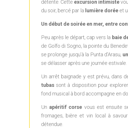
détente. Cette
excursion intimiste
vou
du soir, bercé par la
lumière dorée
et 
Un début de soirée en mer, entre conv
Peu après le départ, cap vers la
baie d
de Golfo di Sogno, la pointe du Benedet
se prolonge jusqu’à la Punta d’Arasu,
un
se délasser après une journée estivale.
Un arrêt baignade y est prévu, dans de
tubas
sont à disposition pour explore
fond musical à bord accompagne en d
Un
apéritif corse
vous est ensuite se
fromages, bière et vin local à savo
détendue.